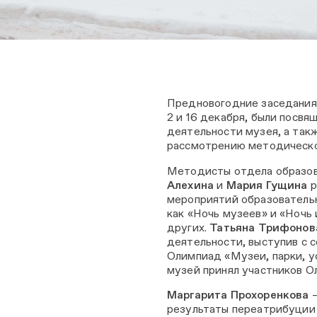
Предновогодние заседания
2 и 16 декабря, были посв
деятельности музея, а та
рассмотрению методической
Методисты отдела образов
Алехина
и
Мария Гущина
р
мероприятий образовательн
как «Ночь музеев» и «Ночь 
других.
Татьяна Трифонов
деятельности, выступив с
Олимпиад «Музеи, парки, у
музей принял участников Ол
Маргарита Прохоренкова
—
результаты переатрибуции