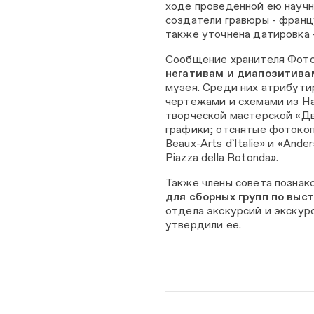
ходе проведенной ею научн
создатели гравюры - франц
также уточнена датировка 
Сообщение хранителя Фо
негативам и диапозитива
музея. Среди них атрибути
чертежами и схемами из На
творческой мастерской «Дв
графики; отснятые фотокопи
Beaux-Arts d`Italie» и «Ande
Piazza della Rotonda».
Также члены совета познак
для сборных групп по выс
отдела экскурсий и экску
утвердили ее.