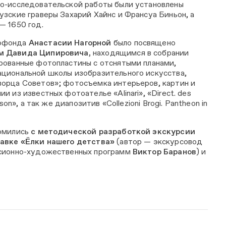
о-исследовательской работы были установлены
узские граверы Захарий Хайнс и Франсуа Биньон, а
— 1650 год.
тофонда
Анастасии Нагорной
было посвящено
м Давида Ципировича,
находящимся в собрании
рованные фотопластины с отснятыми планами,
циональной школы изобразительного искусства,
орца Советов»; фотосъемка интерьеров, картин и
и из известных фотоателье «Alinari», «Direct. des
rson», а так же диапозитив «Collezioni Brogi. Pantheon in
омились
с методической разработкой экскурсии
тавке «Ёлки нашего детства»
(автор — экскурсовод
рсионно-художественных программ
Виктор Баранов
)
и