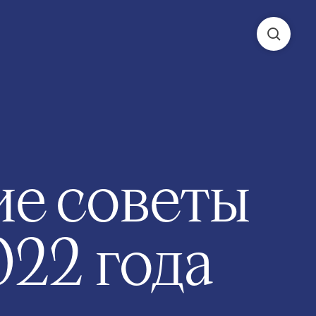
е советы
022 года