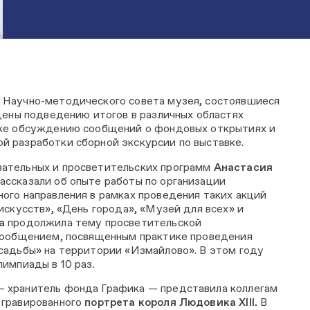
 Научно-методического совета музея, состоявшиеся
ящены подведению итогов в различных областях
кже обсуждению сообщений о фондовых открытиях и
 разработки сборной экскурсии по выставке.
ательных и просветительских программ
Анастасия
ассказали об опыте работы по организации
ого направления в рамках проведения таких акций
искусств», «День города», «Музей для всех» и
а
продолжила тему просветительской
 сообщением, посвященным практике проведения
садьбы» на территории «Измайлово». В этом году
импиады в 10 раз.
 хранитель фонда Графика — представила коллегам
 гравированного
портрета короля Людовика XIII.
В