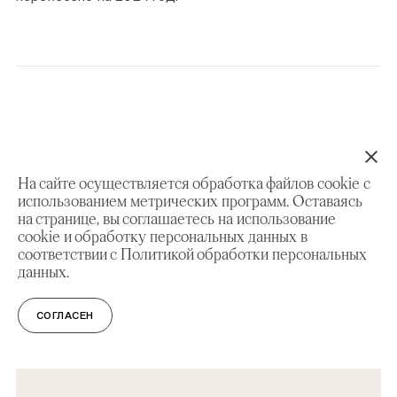
На сайте осуществляется обработка файлов cookie с
СМОТРИТЕ ТАКЖЕ
использованием метрических программ. Оставаясь
на странице, вы соглашаетесь на использование
cookie и обработку персональных данных в
ВЫСТАВКИ
соответствии с Политикой обработки персональных
данных.
Где у Дворца бочка, лемех и прапор?
СОГЛАСЕН