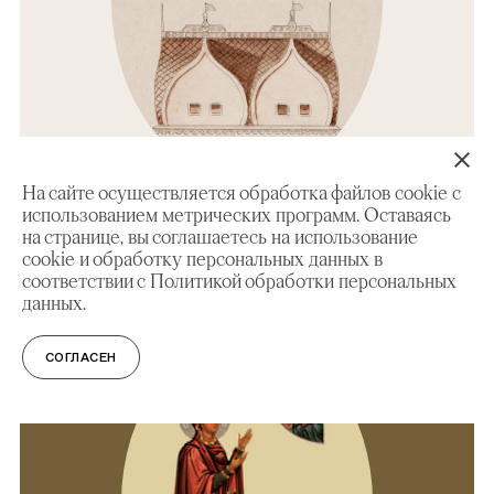
На сайте осуществляется обработка файлов cookie с
использованием метрических программ. Оставаясь
на странице, вы соглашаетесь на использование
ЭКСКУРСИЯ
cookie и обработку персональных данных в
Экскурсия по выставке «Под покровом
соответствии с Политикой обработки персональных
Боголюбской. Путь надежды»
данных.
СОГЛАСЕН