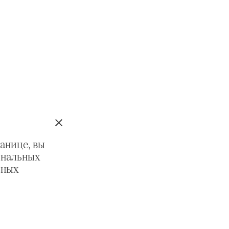
анице, вы
ональных
ьных