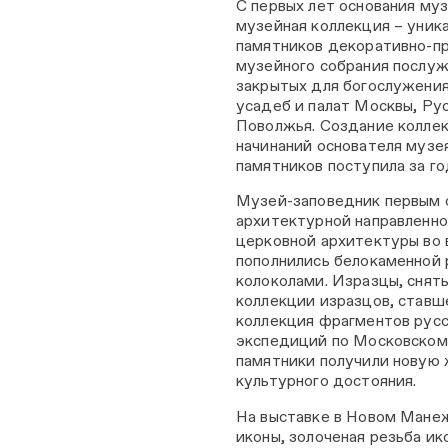
С первых лет основания му
музейная коллекция – уник
памятников декоративно-пр
музейного собрания послуж
закрытых для богослужения
усадеб и палат Москвы, Ру
Поволжья. Создание коллек
начинаний основателя музе
памятников поступила за го
Музей-заповедник первым с
архитектурной направленно
церковной архитектуры во 
пополнились белокаменной
колоколами. Изразцы, снят
коллекции изразцов, ставш
коллекция фрагментов русс
экспедиций по Московскому
памятники получили новую 
культурного достояния.
На выставке в Новом Манеж
иконы, золоченая резьба и