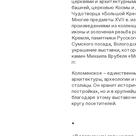
церквями и архитектурными
башней, церковью Космы и
Чудотворца «Большой Крес
Многие предметы XVII в. и
произведениями из коллекц
иконы и золоченая резьба 
Кремля, памятники Русског
Сумского посада, Вологодс
украшение выставки, котор
камин Михаила Врубеля «Ми
гг.
Коломенское – единственны
архитектуры, археологии и
столицы. Он хранит истори
постройках, но и в крупне
благодаря этому выставоч
кругу посетителей.
*