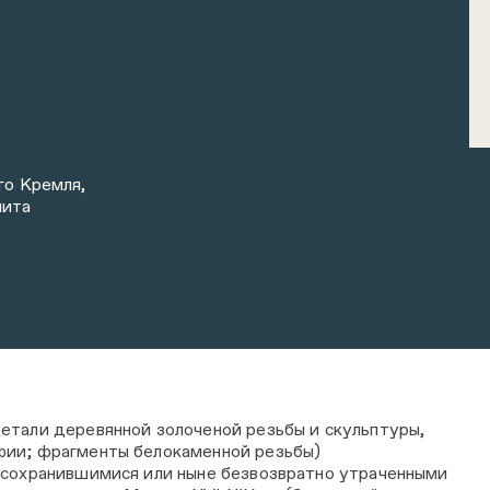
го Кремля,
лита
етали деревянной золоченой резьбы и скульптуры,
фии; фрагменты белокаменной резьбы)
 сохранившимися или ныне безвозвратно утраченными