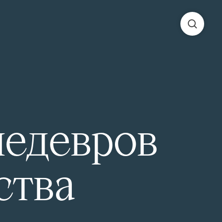
шедевров
ства