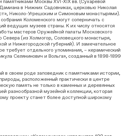
 памятниками Москвы XVI-XIX вв. (Сухаревой
 Дамиана в Нижних Садовниках, церковью Николая
т», Николо-Угрешским и Симоновым монастырями).
з собрания Коломенского могут соперничать с
ий ведущих музеев страны. К их числу относятся
работы мастеров Оружейной палаты Московского
о Севера (из Холмогор, Соловецкого монастыря,
кой и Нижегородской губерний). И замечательное
ое требует отдельного упоминания, – керамический
кула Селянинович и Вольга», созданный в 1898-1899
й в своем роде заповедник с памятниками истории,
 природы, расположенный практически в центре
ческую память не только в каменных и деревянных
йшей разнообразной музейной коллекции, которая
ному проекту станет более доступной широкому