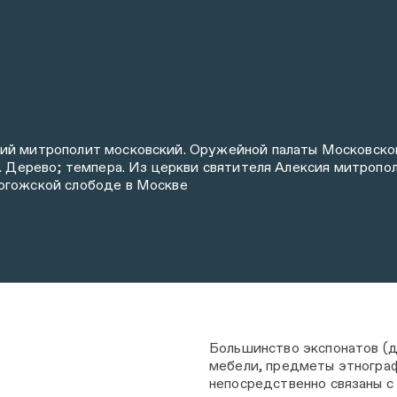
ий митрополит московский. Оружейной палаты Московско
а. Дерево; темпера. Из церкви святителя Алексия митропо
огожской слободе в Москве
Большинство экспонатов (д
мебели, предметы этногра
непосредственно связаны с