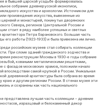
зея в бывшей царской усадьбе формировалась
альное собрание древнерусской иконописи,
икладного искусства и археологии. Источником для
или произведения искусства, вывезенные из
 церквей и монастырей, покинутых дворянских
сского Севера, регионов Центральной России и
ции стоит в ряду наиболее успешных и светлых
я архитектора Петра Барановского. Большая часть
ды его работы (1923-1933) и была привезена им лично.
реди российских музеев стал собирать коллекции
сти. При сломе зданий гражданского зодчества и
время реконструкции Москвы в 1930-е годы собрание
 резьбой, коваными металлическими решетками,
ые с фасадов московских храмов, положили начало
ей впоследствии самой крупной в России. Уникальная
кой деревянной архитектуры была собрана во время
 краю и другим регионам России. В стенах музея эти
жизнь и сохранены как часть национального
е представлена лучшая часть коллекции – древние
коностасов, изразцовый и белокаменный декор