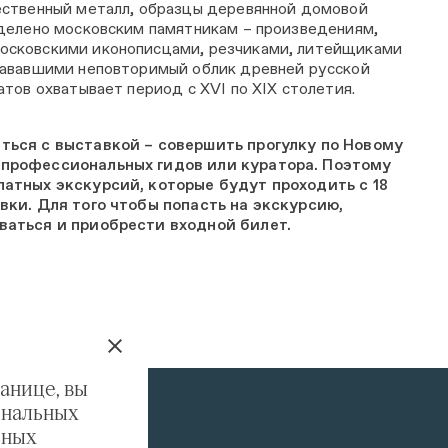
ественный металл, образцы деревянной домовой
делено московским памятникам – произведениям,
сковскими иконописцами, резчиками, литейщиками
дававшими неповторимый облик древней русской
тов охватывает период с XVI по XIX столетия.
ься с выставкой – совершить прогулку по Новому
профессиональных гидов или куратора. Поэтому
атных экскурсий, которые будут проходить с 18
вки. Для того чтобы попасть на экскурсию,
аться и приобрести входной билет.
анице, вы
ональных
ьных