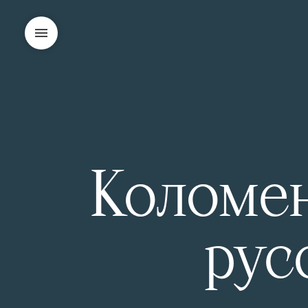
Коломен
рус