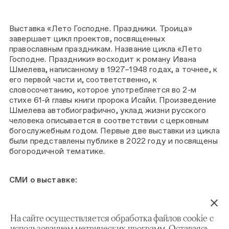
Выставка «Лето Господне. Праздники. Троица»
завершает цикл проектов, посвященных
православным праздникам. Название цикла «Лето
Господне. Праздники» восходит к роману Ивана
Шмелева, написанному в 1927–1948 годах, а точнее, к
его первой части и, соответственно, к
словосочетанию, которое употребляется во 2-м
стихе 61-й главы книги пророка Исайи. Произведение
Шмелева автобиографично, уклад жизни русского
человека описывается в соответствии с церковным
богослужебным годом. Первые две выставки из цикла
были представлены публике в 2022 году и посвящены
богородичной тематике.
СМИ о выставке:
Точка art: «Куда пойти и что посмотреть: лучшие
культурные события недели»
На сайте осуществляется обработка файлов cookie с
Южные горизонты: «Религиозное искусство, или
использованием метрических программ. Оставаясь