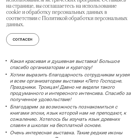
выставка, которую готовили более года»
на странице, вы соглашаетесь на использование
Союз: «Выставочный проект "Лето Господне.
cookie и обработку персональных данных в
Праздники. Троица" открылся в Москве»
соответствии с Политикой обработки персональных
Радио «Радонеж»: «Репортаж с выставки "Лето
данных.
Господне. Праздники. Троица"»
СОГЛАСЕН
Книга отзывов:
Какая красивая и душевная выставка! Большое
спасибо организаторам и куратору!
Хотим выразить благодарность сотрудникам музея
и всем организаторам выставки «Лето Господне.
Праздники. Троица»! Давно не видели такого
продуманного и интересного интенсива. Спасибо за
полученное удовольствие!
Благодарим за возможность познакомиться с
книгами эпохи, язык которой нам не преподают, к
сожалению. Хотелось бы изучать язык древних
славян в школах на бесплатной основе.
Очень интересная выставка. Такие редкие иконы