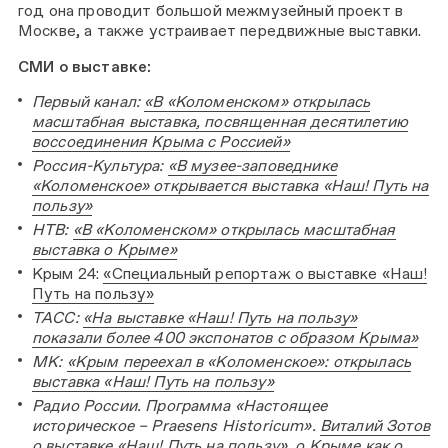
год она проводит большой межмузейный проект в
Москве, а также устраивает передвижные выставки.
СМИ о выставке:
Первый канал:
«В «Коломенском» открылась
масштабная выставка, посвященная десятилетию
воссоединения Крыма с Россией»
Россия-Культура:
«В музее-заповеднике
«Коломенское» открывается выставка «Наш! Путь на
пользу»
НТВ:
«В «Коломенском» открылась масштабная
выставка о Крыме»
Крым 24:
«Специальный репортаж о выставке «Наш!
Путь на пользу»
ТАСС:
«На выставке «Наш! Путь на пользу»
показали более 400 экспонатов с образом Крыма»
МК:
«Крым переехал в «Коломенское»: открылась
выставка «Наш! Путь на пользу»
Радио России. Программа «Настоящее
историческое – Praesens Historicum».
Виталий Зотов
о выставке «Наш! Путь на пользу», о Крыме как о