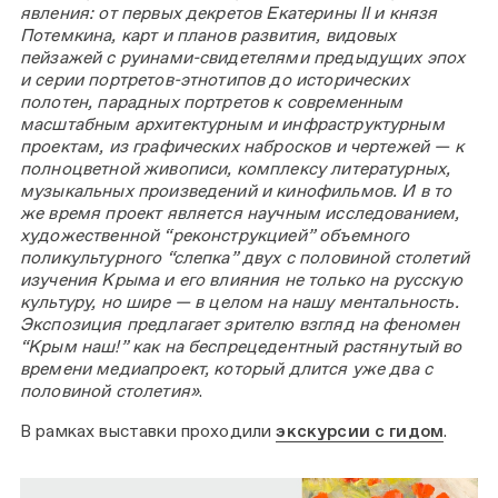
явления: от первых декретов Екатерины II и князя
Потемкина, карт и планов развития, видовых
пейзажей с руинами-свидетелями предыдущих эпох
и серии портретов-этнотипов до исторических
полотен, парадных портретов к современным
масштабным архитектурным и инфраструктурным
проектам, из графических набросков и чертежей — к
полноцветной живописи, комплексу литературных,
музыкальных произведений и кинофильмов. И в то
же время проект является научным исследованием,
художественной “реконструкцией” объемного
поликультурного “слепка” двух с половиной столетий
изучения Крыма и его влияния не только на русскую
культуру, но шире — в целом на нашу ментальность.
Экспозиция предлагает зрителю взгляд на феномен
“Крым наш!” как на беспрецедентный растянутый во
времени медиапроект, который длится уже два с
половиной столетия»
.
В рамках выставки проходили
экскурсии с гидом
.