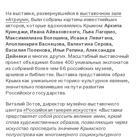
На выставке, развернувшейся в
выставочном зале
«Атриум»
, были собраны картины известнейших
авторов, которые вдохновлялись Крымом:
Архипа
Куинджи
,
Ивана Айвазовского
,
Льва Лагорио
,
Максимилиана Волошина
,
Исаака Левитана
,
Аполлинария Васнецова
,
Валентина Серова
,
Василия Поленова
,
Ильи Репина
,
Александра
Дейнеки
и многих других. Масштабный выставочный
проект объединил более 400 уникальных экспонатов
из собраний более чем 66 российских музеев,
архивов и библиотек. Выставка представляла образ
Крыма как уникальное историко-культурное явление,
значительно повлиявшее на пути развития
Российского государства.
Виталий Зотов, директор музейно-выставочного
центра
«Российская галерея искусств»
:
«Выставка
представляет собой россыпь великих имен, яркий
сплав художественных образов, позволяющих через
искусство проследить значение Крымского
полуострова как многомерного социокультурного