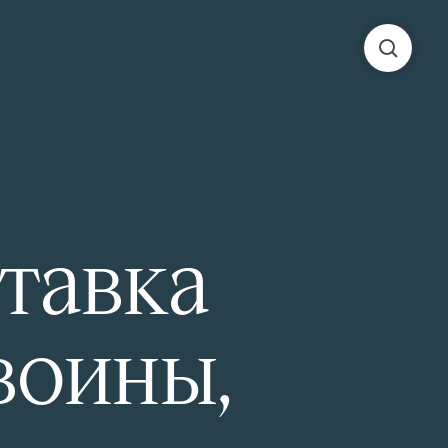
тавка
воины,