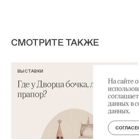
СМОТРИТЕ ТАКЖЕ
ВЫСТАВКИ
На сайте 
Где у Дворца бочка, лемех и
использов
прапор?
соглашает
данных в 
данных.
СОГЛАСЕ