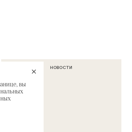
НОВОСТИ
анице, вы
ональных
ьных