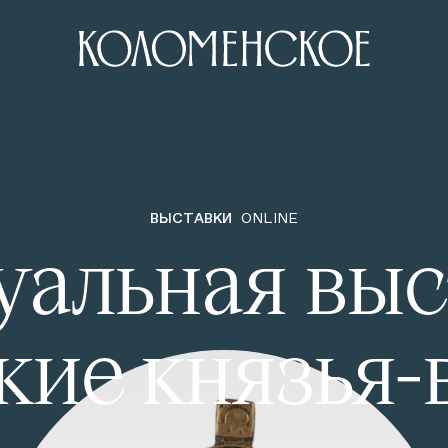
ВЫСТАВКИ
ONLINE
уальная выс
кие князья-