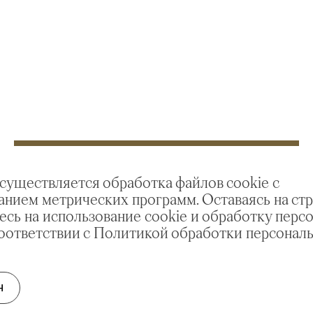
ЭКСКУРСИЯ
осуществляется обработка файлов cookie с
Экскурсия по выставке «Под
анием метрических программ. Оставаясь на стр
покровом Боголюбской. Путь
есь на использование cookie и обработку перс
надежды»
соответствии с Политикой обработки персонал
Н