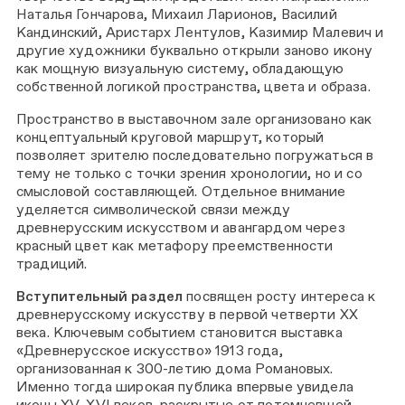
Наталья Гончарова, Михаил Ларионов, Василий
Кандинский, Аристарх Лентулов, Казимир Малевич и
другие художники буквально открыли заново икону
как мощную визуальную систему, обладающую
собственной логикой пространства, цвета и образа.
Пространство в выставочном зале организовано как
концептуальный круговой маршрут, который
позволяет зрителю последовательно погружаться в
тему не только с точки зрения хронологии, но и со
смысловой составляющей. Отдельное внимание
уделяется символической связи между
древнерусским искусством и авангардом через
красный цвет как метафору преемственности
традиций.
Вступительный раздел
посвящен росту интереса к
древнерусскому искусству в первой четверти XX
века. Ключевым событием становится выставка
«Древнерусское искусство» 1913 года,
организованная к 300-летию дома Романовых.
Именно тогда широкая публика впервые увидела
иконы XV–XVI веков, раскрытые от потемневшей