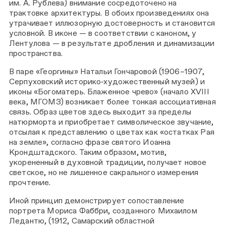
им. А. Рублева) внимание сосредоточено на
трактовке архитектуры. В обоих произведениях она
утрачивает иллюзорную достоверность и становится
условной. В иконе — в соответствии с каноном, у
Лентулова — в результате дробления и динамизации
пространства.
В паре «Георгины» Натальи Гончаровой (1906–1907,
Серпуховский историко‑художественный музей) и
иконы «Богоматерь. Блаженное чрево» (начало XVIII
века, МГОМЗ) возникает более тонкая ассоциативная
связь. Образ цветов здесь выходит за пределы
натюрморта и приобретает символическое звучание,
отсылая к представлению о цветах как «остатках Рая
на земле», согласно фразе святого Иоанна
Крондштадского. Таким образом, мотив,
укорененный в духовной традиции, получает новое
светское, но не лишенное сакрального измерения
прочтение.
Иной принцип демонстрирует сопоставление
портрета Мориса Фаббри, созданного Михаилом
Ледантю, (1912, Самарский областной