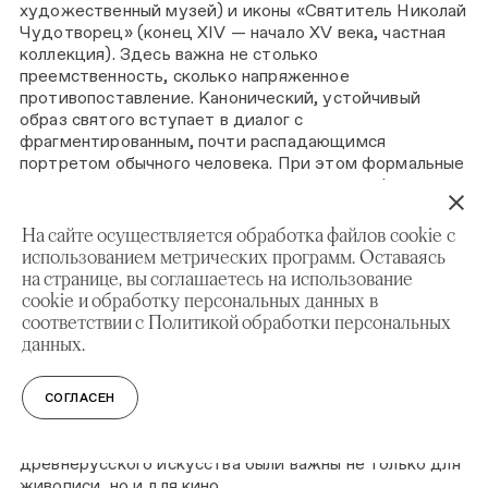
художественный музей) и иконы «Святитель Николай
Чудотворец» (конец XIV — начало XV века, частная
коллекция). Здесь важна не столько
преемственность, сколько напряженное
противопоставление. Канонический, устойчивый
образ святого вступает в диалог с
фрагментированным, почти распадающимся
портретом обычного человека. При этом формальные
приемы — условность прорисовки лица, графичность
складок — создают скрытую связь между
произведениями, подчеркивая сложный характер
На сайте осуществляется обработка файлов cookie с
взаимодействия традиции и авангарда.
использованием метрических программ. Оставаясь
на странице, вы соглашаетесь на использование
Тема авангарда в проекте выходит за пределы
cookie и обработку персональных данных в
живописи и затрагивает кинематограф. Этот аспект
соответствии с Политикой обработки персональных
представлен точечным, но важным примером: икона
данных.
«Благословенно воинство Небесного Царя…»
(«Церковь воинствующая», 1550-е) сопоставляется с
кадром из фильма «Иван Грозный» Сергея
СОГЛАСЕН
Эйзенштейна. Композиция кадра выстроена как
оммаж иконе, что показывает — принципы
древнерусского искусства были важны не только для
живописи, но и для кино.