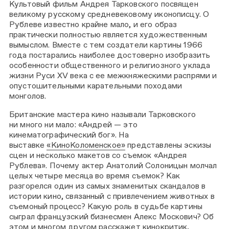
Культовый фильм Андрея Тарковского посвящен
великому русскому средневековому иконописцу. О
Рублеве известно крайне мало, и его образ
практически полностью является художественным
вымыслом. Вместе с тем создатели картины 1966
года постарались наиболее достоверно изобразить
особенности общественного и религиозного уклада
жизни Руси XV века с ее межкняжескими распрями и
опустошительными карательными походами
монголов.
Британские мастера кино называли Тарковского
ни много ни мало: «Андрей — это
кинематографический бог». На
выставке
«КиноКоломенское»
представлены эскизы
сцен и несколько макетов со съемок «Андрея
Рублева». Почему актер Анатолий Солоницын молчал
целых четыре месяца во время съемок? Как
разгорелся один из самых знаменитых скандалов в
истории кино, связанный с привлечением животных в
съемоный процесс? Какую роль в судьбе картины
сыграл французский бизнесмен Алекс Москович? Об
этом и многом другом расскажет кинокритик,