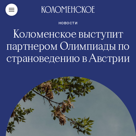
НОВОСТИ
Коломенское выступит
партнером Олимпиады по
страноведению в Австрии