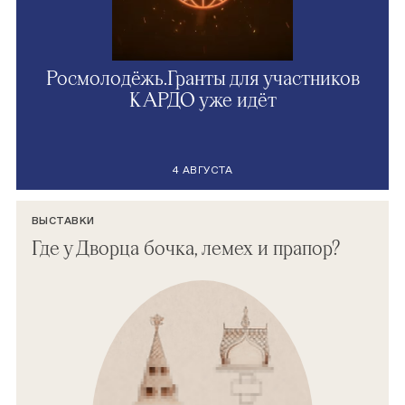
Росмолодёжь.Гранты для участников
КАРДО уже идёт
4 АВГУСТА
ВЫСТАВКИ
Где у Дворца бочка, лемех и прапор?