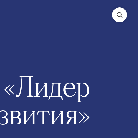
 «Лидер
звития»