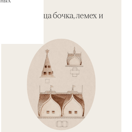
ВЫСТАВКИ
Где у Дворца бочка, лемех и
прапор?