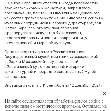
30-е годы прошлого столетия, когда повсеместно
закрывались храмы и монастыри, запрещалось
богослужение, бесценным памятникам церковного
искусства грозило уничтожение. Благодаря усилиям
музейных сотрудников и первого директора музея
Петра Барановского эти произведения
древнерусского искусства были спасены,
отреставрированы и вошли в сокровищницу
отечественной и мировой культуры.
Организаторы выставки «Русские святые»:
Государственный музей-памятник «Исаакиевский
собор» и Московский государственный
объединённый художественный историко-
архитектурный и природно-ландшафтный музей-
заповедник.
Выставка открыта с 11 сентября по 12 декабря 2021 г.
Адрес: Часовня-музей Спаса на Крови, г. Санкт-
Петербург, наб. канала Грибоедова, д. 2а, лит. Л
На сайте осуществляется обработка файлов cookie с
использованием метрических программ. Оставаясь на
странице, вы соглашаетесь на использование cookie и