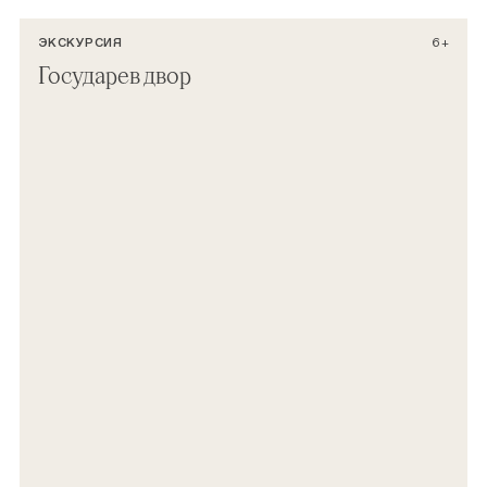
ЭКСКУРСИЯ
6+
Государев двор