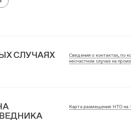
Н
О телеграм-канале «От
ЫХ СЛУЧАЯХ
Сведения о контактах, по
несчастном случае на прои
НА
Карта размещения НТО на 
ОВЕДНИКА