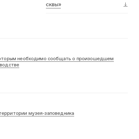
крытый бюджет Москвы»
 которым необходимо сообщать о произошедшем
зводстве
территории музея-заповедника