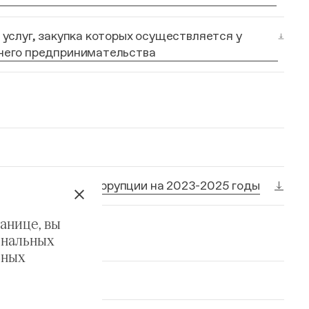
 услуг, закупка которых осуществляется у
днего предпринимательства
отиводействию коррупции на 2023-2025 годы
анице, вы
ональных
ьных