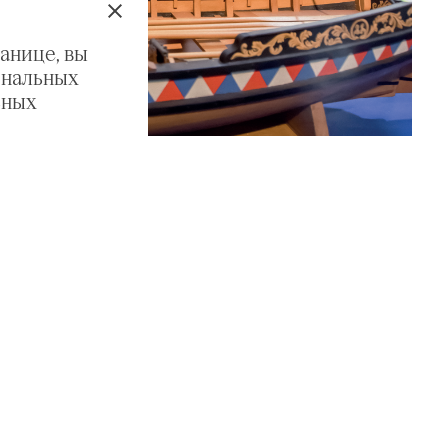
анице, вы
ональных
ьных
майлове