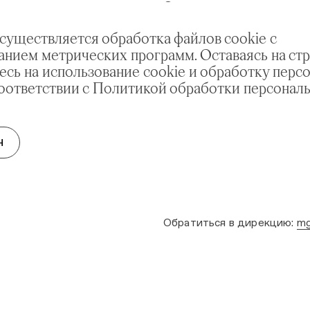
Заместитель директора
по реставрации
осуществляется обработка файлов cookie с
исторического
анием метрических программ. Оставаясь на стр
ландшафта,
есь на использование cookie и обработку перс
содержанию и
соответствии с Политикой обработки персонал
благоустройству
территории
Н
Заместитель директора
по безопасности музея
Обратиться в дирекцию:
mg