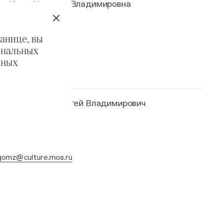
Корж Наталья Владимировна
анице, вы
ональных
ьных
Паротькин Сергей Владимирович
omz@culture.mos.ru