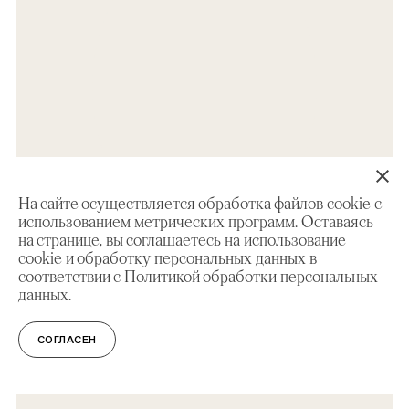
На сайте осуществляется обработка файлов cookie с
использованием метрических программ. Оставаясь
на странице, вы соглашаетесь на использование
cookie и обработку персональных данных в
соответствии с Политикой обработки персональных
ЛЕКЦИИ
12+
данных.
Садовые затеи русских государей.
Царские сады в московских и
СОГЛАСЕН
подмосковных резиденциях XVI-XVII
вв.