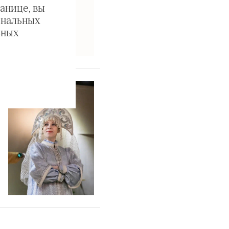
анице, вы
ональных
ьных