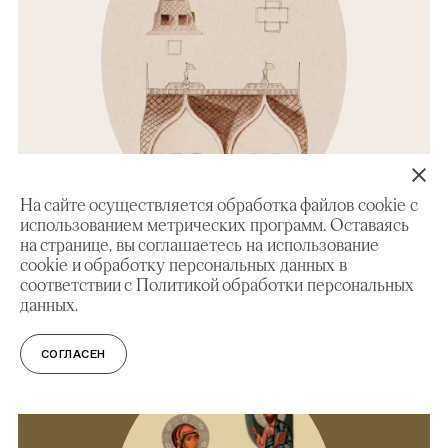
На сайте осуществляется обработка файлов cookie с
использованием метрических программ. Оставаясь
на странице, вы соглашаетесь на использование
cookie и обработку персональных данных в
ЭКСКУРСИЯ
соответствии с Политикой обработки персональных
Экскурсия по выставке «Под покровом
данных.
Боголюбской. Путь надежды»
СОГЛАСЕН