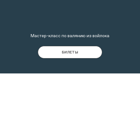
Мастер-класс по валянию из войлока
БИЛЕТЫ
Валяние — самая древняя техника изготовления
текстиля на земле. Что оно из себя представляет?
Как обрабатывали шерсть много веков назад и как
это делают сейчас? Что производят из войлока —
только ли валенки?
Ответы на эти и другие вопросы маленькие гости
получат на музейном занятии, в финале которого