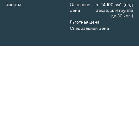
Билеты
от 14 100 руб. (под
заказ, для группы
до 30 чел.)
Коломенское в XVII веке — парадная загородная
резиденция царя Алексея Михайловича. В свободное
время государь часто любил выехать в поле, чтобы
насладиться птичьей потехой — зрелищем охоты со
специально обученными ловчими птицами (чаще
всего — соколами).
В экскурсионной части, которая длится 1 час 20
минут, гости узнают все о Государевом дворе,
посетят средневековые палаты, где работали
чиновники приказа Тайных дел, одной из сфер
деятельности которого была организация соколиной
охоты. Вернувшись на улицу, гости увидят действо с