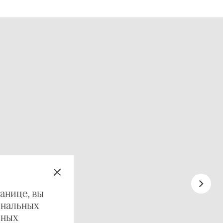
анице, вы
ональных
ьных