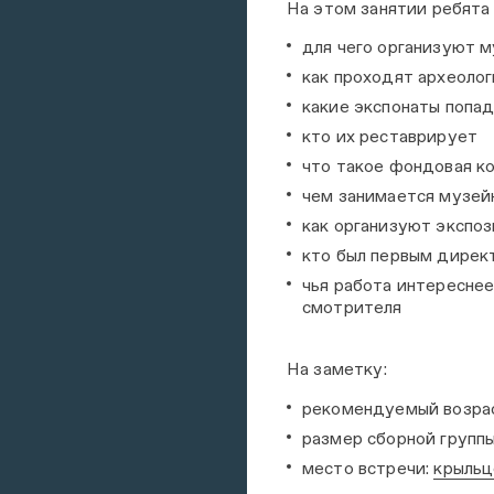
На этом занятии ребята
для чего организуют 
как проходят археолог
какие экспонаты попа
кто их реставрирует
что такое фондовая к
чем занимается музей
как организуют экспоз
кто был первым дирек
чья работа интереснее
смотрителя
На заметку:
рекомендуемый возраст
размер сборной группы
место встречи:
крыльц