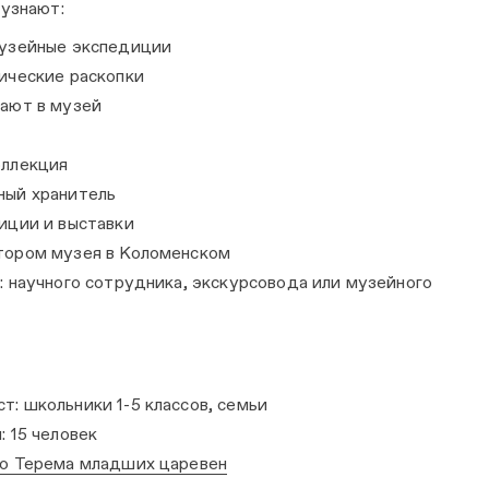
 узнают:
музейные экспедиции
ические раскопки
дают в музей
оллекция
ный хранитель
иции и выставки
тором музея в Коломенском
: научного сотрудника, экскурсовода или музейного
: школьники 1-5 классов, семьи
: 15 человек
о Терема младших царевен