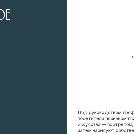
Под руководством проф
посетители познакомятс
искусства — портретом,
затем нарисуют собств