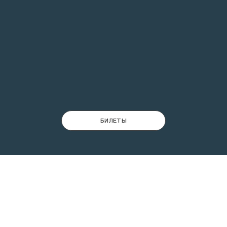
БИЛЕТЫ
ЗАНЯТИЕ ПРОХОДИТ В ОКТЯБРЕ 2025 Г. В РАМКАХ
ПРОСВЕТИТЕЛЬСКОГО ПРОЕКТА
«МАСТЕРСКАЯ
РЕМЕСЕЛ»
.
Участники занятия посетят экспозицию
«Медовое