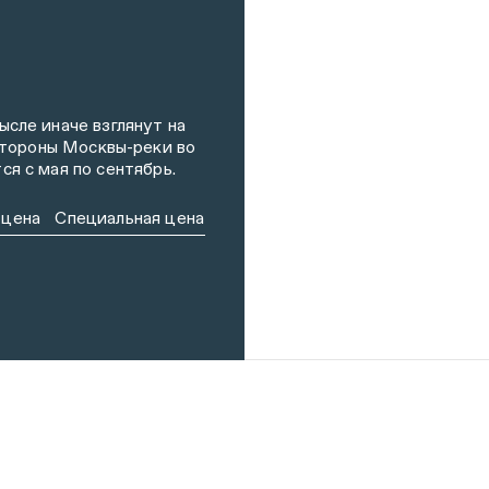
ысле иначе взглянут на
тороны Москвы-реки во
ся с мая по сентябрь.
 цена
Специальная цена