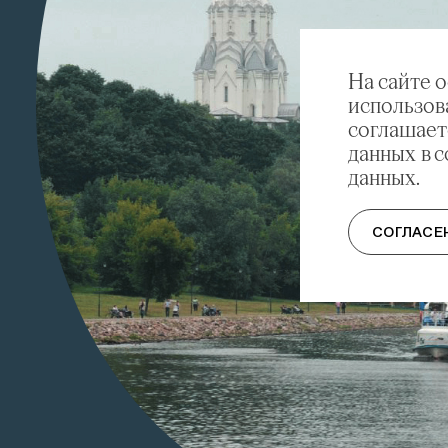
На сайте 
использов
соглашает
данных в 
данных.
СОГЛАСЕ