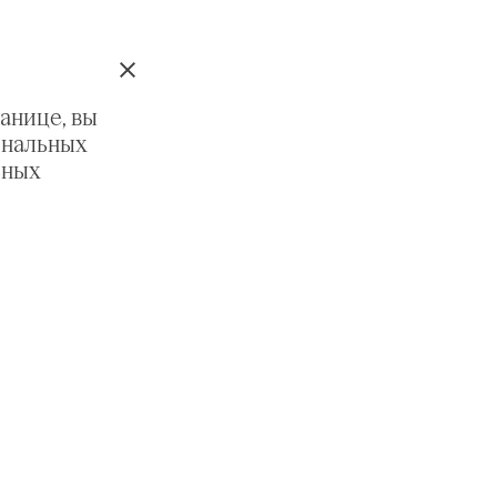
анице, вы
ональных
ьных