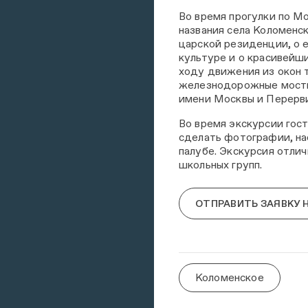
Во время прогулки по М
названия села Коломенск
царской резиденции, о е
культуре и о красивейш
ходу движения из окон
железнодорожные мосты
имени Москвы и Перерви
Во время экскурсии гост
сделать фотографии, на
палубе. Экскурсия отли
школьных групп.
ОТПРАВИТЬ ЗАЯВКУ 
Коломенское