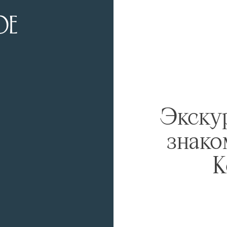
Экскур
знако
К