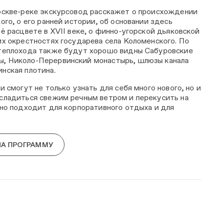
оскве-реке экскурсовод расскажет о происхождении
ого, о его ранней истории, об основании здесь
ё расцвете в XVII веке, о финно-угорской дьяковской
их окрестностях государева села Коломенского. По
 теплохода также будут хорошо видны Сабуровские
, Николо-Перервинский монастырь, шлюзы канала
нская плотина.
и смогут не только узнать для себя много нового, но и
сладиться свежим речным ветром и перекусить на
чно подходит для корпоративного отдыха и для
НА ПРОГРАММУ