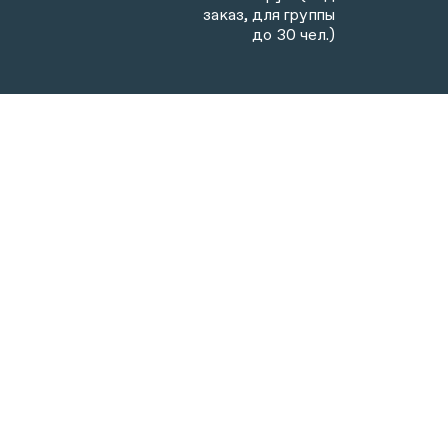
заказ, для группы
до 30 чел.)
СМОТРИТЕ ТАКЖЕ
ЭКСКУРСИЯ
6+
Экскурсия по выставке
«Изучать. Творить. Создавать.
Строгановская школа
керамики ХХ-XXI»