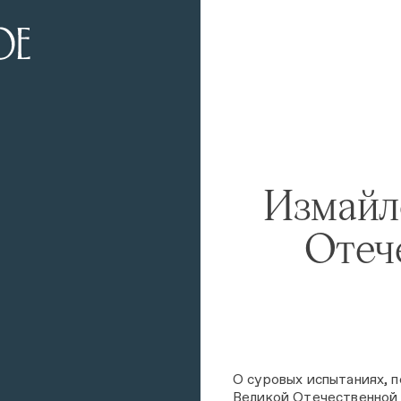
Измайл
Отеч
О суровых испытаниях, 
Великой Отечественной 