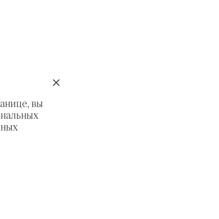
анице, вы
ональных
ьных