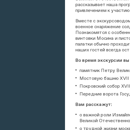
рассказывает наша прог
привлечением к участию
Вместе с экскурсоводом
военное снаряжение солд
Познакомятся с особенн
винтовки Мосина и пист
палатки обычно проходи
наших гостей всегда ост
Во время экскурсии вы
памятник Петру Вели
Мостовую башню XVII 
Покровский собор XVII
Передние ворота Госу
Вам расскажут:
о важной роли Измайло
Великой Отечественно
о трудной жизни моск