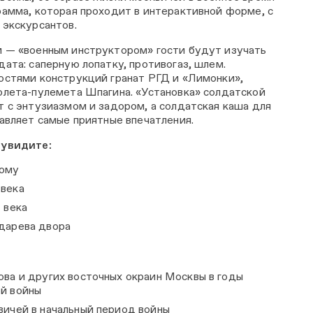
рамма, которая проходит в интерактивной форме, с
 экскурсантов.
 — «военным инструктором» гости будут изучать
ата: саперную лопатку, противогаз, шлем.
остями конструкций гранат РГД и «Лимонки»,
олета-пулемета Шпагина. «Установка» солдатской
т с энтузиазмом и задором, а солдатская каша для
авляет самые приятные впечатления.
 увидите:
кому
века
 века
дарева двора
ва и других восточных окраин Москвы в годы
й войны
вичей в начальный период войны