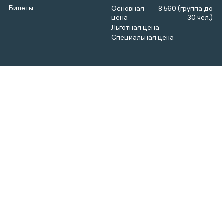
Билеты
8 560 (группа до
30 чел.)
Интерактивная программа, рассчитанная на развитие
смекалки, сообразительности и умения применять
школьные знания на практике, включающая игровой
«урок в петровской навигацкой школе». Эта
программа рассказывает о создании русского флота
и обучении морских офицеров – «гардемаринов»
(изучение старинных карт, компаса, астролябии).
Во время экскурсии по территории Острова ребята
послушают рассказ о царской усадьбе XVII века и
пребывании здесь молодого Петра I
измерят расстояния аршином и саженью