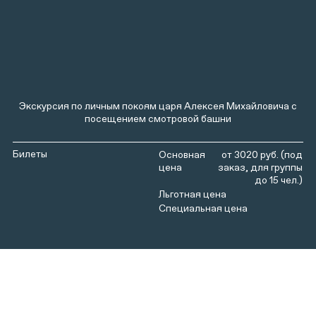
Экскурсия по личным покоям царя Алексея Михайловича с
посещением смотровой башни
Билеты
от 3020 руб. (под
заказ, для группы
до 15 чел.)
Царь Алексей Михайлович Романов, обустроивший в
старинной усадьбе в селе Коломенском свою новую