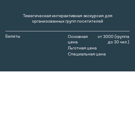
Тематическая интерактивная экскурсия для
организованных групп посетителей
Билеты
от 3000 (группа
до 30 чел.)
Царскую загородную усадьбу на Измайловском
острове в XVII–XVIII веках активно посещали
российские правители и члены их семей. В этой
резиденции отдыхали многие известные женщины
того времени: царица Наталья Кирилловна
Нарышкина – мать Петра I, его сестра Софья,
известная своими политическими амбициями. Здесь
прошло детство будущей императрицы Анны