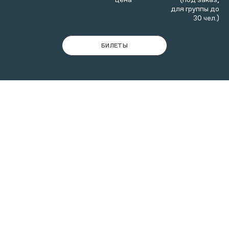
для группы до
30 чел.)
БИЛЕТЫ
Передние ворота Государева двора
в Коломенском —
главные ворота царской летней резиденции — были
построены в 1671-1674 гг. Вместе с
палатами Приказной избы и Палатами на погребах
ворота сейчас представляют
пространство
экспозиции «Вехи истории
Коломенского»
.
Оказавшись в этих древних палатах, вы сможете не
только окунуться в далекое прошлое
великокняжеской, а затем и царской резиденции, но
и узнать о первоначальном назначении и истории