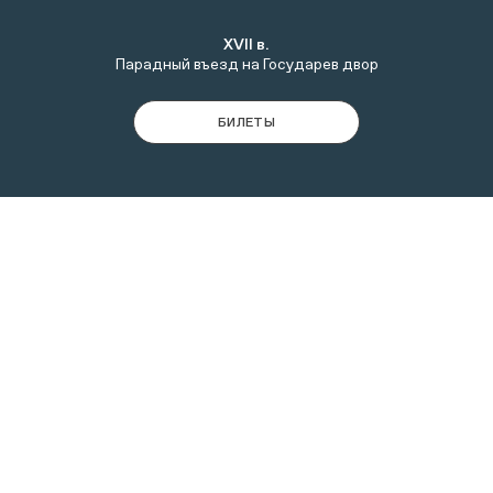
XVII в.
Парадный въезд на Государев двор
БИЛЕТЫ
Передние ворота были построены напротив церкви
Вознесения в 1672-1673 гг. В XVII в. они служили
парадным въездом на Государев двор: через них на
территорию усадьбы въезжала царская семья и их
гости. Высокие и многоярусные ворота были искусно
украшены, поэтому их также называли Красными, т.е.
красивыми.
Гостей царского двора встречали «хитроумной
затеей»: по обе стороны от ворот располагались
деревянные львы, обтянутые шкурами. Благодаря