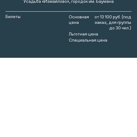
Усадьба «Измайлово», городок им. Баумана
Билеты
от 13 100 руб. (под
заказ, для группы
до 30 чел.)
Увлекательная программа для старшеклассников и
взрослой аудитории рассказывает о старинных
традициях сватовства и вызывает большой интерес
наших гостей. Отголоски тех старых обычаев, порой,
встречаются и в нашей жизни.
О строгости и благонравии обрядов, о красоте и
скромности парней и девушек, о шутках и озорстве
некоторых участников сватовства будет рассказано в
первой половине программы.