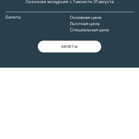
Сезонная экскурсия: с 1 июня по 31 августа
Билеты
БИЛЕТЫ
В 2023 году музею «Коломенское»
исполнилось 100
лет
. В юбилейном году у гостей Коломенского
появилась возможность провести летний вечер в
окружении его архитектурных и природных красот.
Любители пеших прогулок могут повторить ту часть
пути, который проделывали московские государи в
XVI–XVII вв., прибывая из Москвы в государеву
вотчину. Переправившись с левого на высокий правый
берег Москвы-реки, царственные владельцы и их