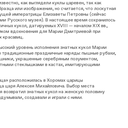
известно, как выглядели куклы царевен, так как
бразца или изображения, но считается, что лоскутная
дущей императрицы Елизаветы Петровны (сейчас
нии Русского музея). В настоящее время сохранилось
ичных кукол, датируемых XVIII — началом XIX вв.,
иком вдохновения для Марии Дмитриевой при
х красавиц.
сокий уровень исполнения знатных кукол Марии
 традиционные праздничные наряды: пышные рубахи,
ошники, украшенные серебряным позументом,
етными стеклышками в кастах, имитирующими
ица» расположилась в Хоромах царицы
а царя Алексея Михайловича. Выбор места
мя возвратил знатных кукол на женскую половину
идумывали, создавали и играли с ними.