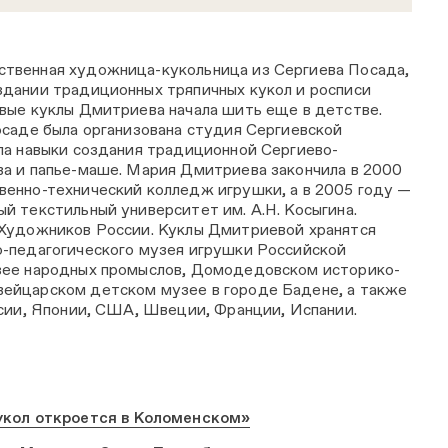
твенная художница-кукольница из Сергиева Посада,
дании традиционных тряпичных кукол и росписи
вые куклы Дмитриева начала шить еще в детстве.
осаде была организована студия Сергиевской
ла навыки создания традиционной Сергиево-
а и папье-маше. Мария Дмитриева закончила в 2000
енно-технический колледж игрушки, а в 2005 году —
й текстильный университет им. А.Н. Косыгина.
 Художников России. Куклы Дмитриевой хранятся
-педагогического музея игрушки Российской
зее народных промыслов, Домодедовском историко-
ейцарском детском музее в городе Бадене, а также
ссии, Японии, США, Швеции, Франции, Испании.
укол откроется в Коломенском»