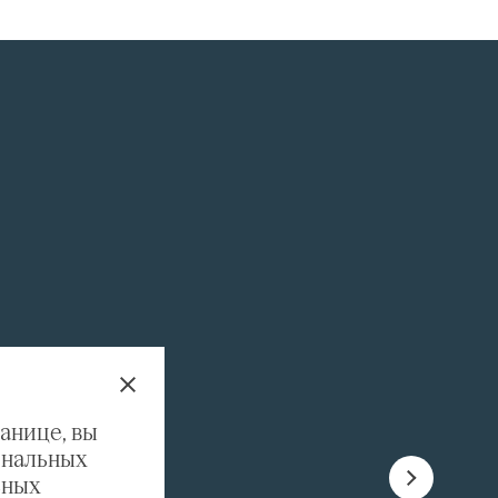
анице, вы
ональных
ьных