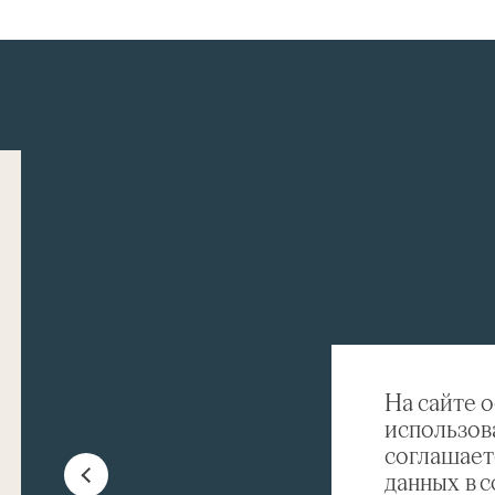
На сайте 
использов
соглашает
данных в 