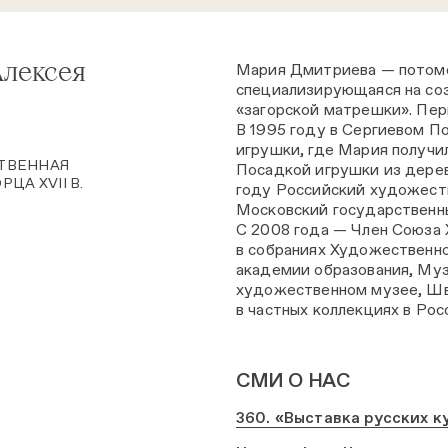
Алексея
Мария Дмитриева — потомс
специализирующаяся на соз
«загорской матрешки». Пер
В 1995 году в Сергиевом П
игрушки, где Мария получи
ТВЕННАЯ
Посадкой игрушки из дерев
ЦА XVII В.
году Российский художеств
Московский государственны
С 2008 года — Член Союза
в собраниях Художественно
академии образования, Му
художественном музее, Шв
в частных коллекциях в Ро
СМИ О НАС
360. «Выставка русских к