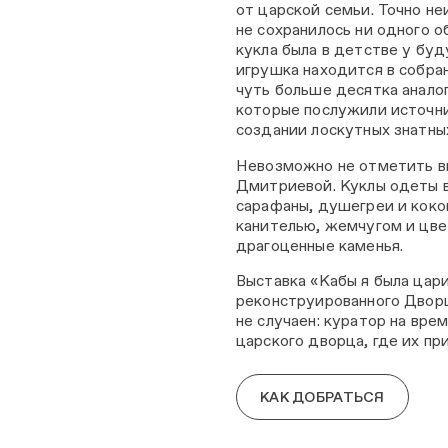
от царской семьи. Точно не
не сохранилось ни одного о
кукла была в детстве у бу
игрушка находится в собра
чуть больше десятка аналог
которые послужили источн
создании лоскутных знатны
Невозможно не отметить вы
Дмитриевой. Куклы одеты в
сарафаны, душегреи и кок
канителью, жемчугом и цв
драгоценные каменья.
Выставка «Кабы я была цар
реконструированного Дворц
не случаен: куратор на вре
царского дворца, где их пр
КАК ДОБРАТЬСЯ