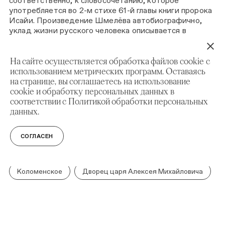
соответственно, к словосочетанию, которое
употребляется во 2-м стихе 61-й главы книги пророка
Исайи. Произведение Шмелёва автобиографично,
уклад жизни русского человека описывается в
соответствии с церковным богослужебным годом.
Первая выставка была представлена публике осенью
На сайте осуществляется обработка файлов cookie с
2022 года и посвящена празднику Рождества
использованием метрических программ. Оставаясь
Пресвятой Богородицы.
на странице, вы соглашаетесь на использование
cookie и обработку персональных данных в
СМИ О НАС:
соответствии с Политикой обработки персональных
данных.
Культура. «Музей-заповедник "Коломенское"
представляет вторую выставку из цикла,
посвящённого церковным праздникам»
СОГЛАСЕН
Коломенское
Дворец царя Алексея Михайловича