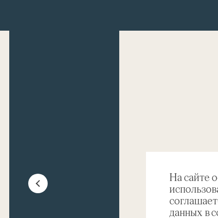
На сайте 
использов
соглашает
данных в 