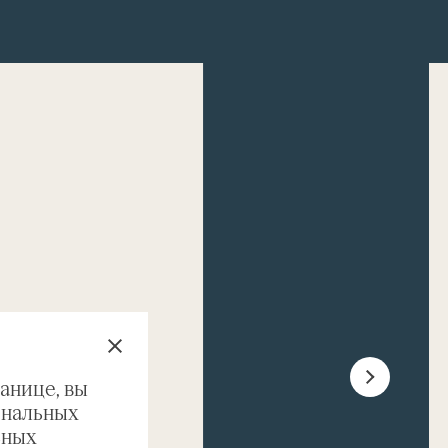
анице, вы
ональных
ьных