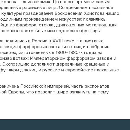
и красок — «писанками». До нового времени самым
ревянные расписные яйца. Со временем пасхальное
в культуры празднования Воскресения Христова нашло
подлинным произведением искусства: появились
яйца из фарфора, стекла, драгоценных металлов, для
рашенные настольные или подвесные футляры.
 появились в России в XVIII веке. На выставке
ллекция фарфоровых пасхальных яиц из собрания
нское», изготовленных в 1860–1880-х годах на
оизводствах: Императорском фарфоровом заводе и
х. Экспозицию дополняют деревянные крашеные и
 футляры для яиц и русские и европейские пасхальные
граничена Российской империей, часть экспонатов
ной Европы, что позволит шире взглянуть на тему