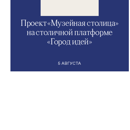
Проект «Музейная столица»
на столичной платформе
«Город идей»
5 АВГУСТА