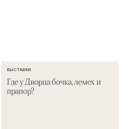
ВЫСТАВКИ
Где у Дворца бочка, лемех и
прапор?