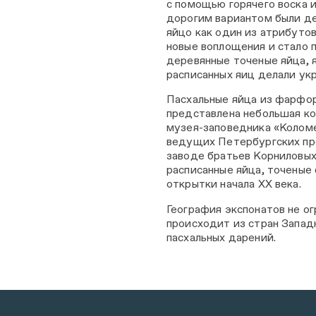
с помощью горячего воска 
дорогим вариантом были де
яйцо как один из атрибуто
новые воплощения и стало 
деревянные точеные яйца, 
расписанных яиц делали ук
Пасхальные яйца из фарфора
представлена небольшая ко
музея-заповедника «Коломе
ведущих Петербургских пр
заводе братьев Корниловы
расписанные яйца, точеные
открытки начала XX века.
География экспонатов не о
происходит из стран Запад
пасхальных дарений.