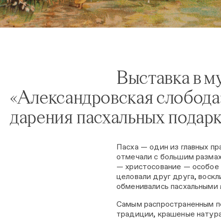
Выставка в м
«Александровская слобода
дарения пасхальных подар
Пасха — один из главных пр
отмечали с большим размах
— христосование — особое 
целовали друг друга, воскл
обменивались пасхальными 
Самым распространенным по
традиции, крашеные натура