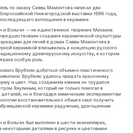
бель по заказу Саввы Мамонтова написал два
Всероссийской Нижегородской выставки 1896 года,
я последующего воплощения в керамике.
 и Вольга» — не единственное творение Михаила
у предшествовали создание керамической скульптуры
изразцами для печей в домах Саввы Мамонтова в
урной керамикой вписывалась в концепцию русского
радиционному древнерусскому искусству, в котором
играла особую роль.
волило Врубелю добиться объемно-пластического
живописи. Врубелю удалось придать красочному
рму и цвет. Над созданием камина он трудился
тром Ваулиным, который не только помогал в
 деталей, но и благодаря химическим экспериментам
хнологии восстановительного обжига смог получить
 абрамцевской керамики радужным, драгоценным
 и Вольга» был выполнен в шести экземплярах,
а некоторыми деталями в рисунке и цветовыми