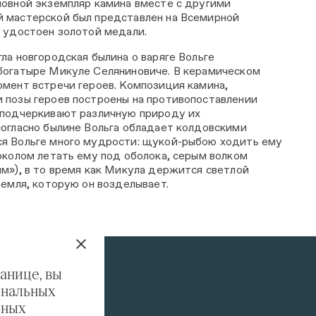
новной экземпляр камина вместе с другими
й мастерской был представлен на Всемирной
л удостоен золотой медали.
ла новгородская былина о варяге Вольге
богатыре Микуле Селяниновиче. В керамическом
омент встречи героев. Композиция камина,
 позы героев построены на противопоставлении
 подчеркивают различную природу их
согласно былине Вольга обладает колдовскими
ся Вольге много мудрости: щукой-рыбою ходить ему
соколом летать ему под оболока, серым волком
ям»), в то время как Микула держится светлой
земля, которую он возделывает.
анице, вы
ональных
ьных