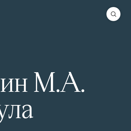
мин М.А.
ула