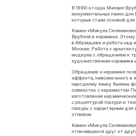
В 1890-х годах Михаил Вру
монументальных панно для 
которые стали основой дл
Камин «Микула Селянинович
Врубеля в керамике. Этом
в Абрамцеве и работа над 
Москве. Работа с архитект
модерна с обращением к т
художественная керамика 
Обращение к керамике поз
эффекта, невозможного в 
народному языку былины фо
совместно с керамистом Пе
изготовлении керамических
с рецептурой глазури и те
глазурь с характерным для
отливом.
Камин «Микула Селянинович
отличавшихся друг от друг