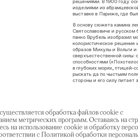
решениями. В 1900 году ос
изделиями из абрамцевско
выставке в Париже, где бы
В основу сюжета камина лег
Святославовиче и русском 
панно Врубель изобразил м
колористическое решение и
образов Микулы и Вольги и
сверхъестественной силы: 
способностями («Похотело
в глубоких морях, птицей-
рыскать да по чыстыим пол
стороны и его силу питает 
осуществляется обработка файлов cookie с
анием метрических программ. Оставаясь на стр
есь на использование cookie и обработку перс
соответствии с Политикой обработки персонал