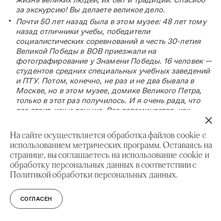
за экскурсию! Вы делаете великое дело.
Почти 50 лет назад была в этом музее: 48 лет тому
назад отличники учебы, победители
социалистических соревнований в честь 30-летия
Великой Победы в ВОВ приезжали на
фотографирование у Знамени Победы. 16 человек —
студентов средних специальных учебных заведений
и ПТУ. Потом, конечно, не раз и не два бывала в
Москве, но в этом музее, домике Великого Петра,
только в этот раз получилось. И я очень рада, что
все стоит, как и раньше. Все вспоминается, как
вчера. Все так и дышит историей, великими делами
Великого Петра! Сохранность великолепна! Спасибо
На сайте осуществляется обработка файлов cookie с
вам, всем сотрудникам музея, за ваше старание,
использованием метрических программ. Оставаясь на
любовь к истории! С наилучшими пожеланиями,
странице, вы соглашаетесь на использование cookie и
руководитель группы из Республики Саха (Якутия).
обработку персональных данных в соответствии с
Домик Петра I нам понравился, отдельная
Политикой обработки персональных данных.
благодарность за познавательные тексты — можно
прийти без экскурсовода и уйти со знаниями!
СОГЛАСЕН
Я очень рада, что смогла сюда попасть. Это была
моя мечта.