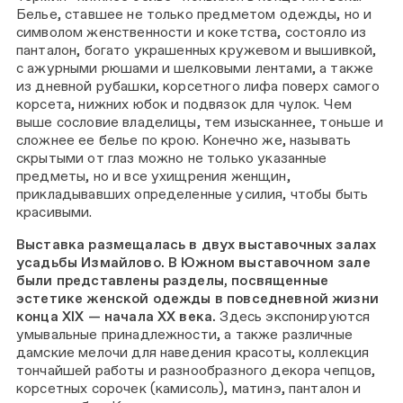
Белье, ставшее не только предметом одежды, но и
символом женственности и кокетства, состояло из
панталон, богато украшенных кружевом и вышивкой,
с ажурными рюшами и шелковыми лентами, а также
из дневной рубашки, корсетного лифа поверх самого
корсета, нижних юбок и подвязок для чулок. Чем
выше сословие владелицы, тем изысканнее, тоньше и
сложнее ее белье по крою. Конечно же, называть
скрытыми от глаз можно не только указанные
предметы, но и все ухищрения женщин,
прикладывавших определенные усилия, чтобы быть
красивыми.
Выставка размещалась в двух выставочных залах
усадьбы Измайлово. В Южном выставочном зале
были представлены разделы, посвященные
эстетике женской одежды в повседневной жизни
конца XIX — начала ХХ века.
Здесь экспонируются
умывальные принадлежности, а также различные
дамские мелочи для наведения красоты, коллекция
тончайшей работы и разнообразного декора чепцов,
корсетных сорочек (камисоль), матинэ, панталон и