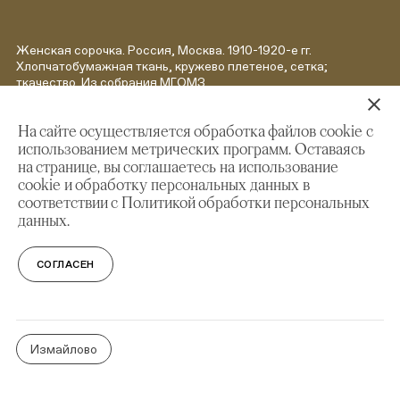
Женская сорочка. Россия, Москва. 1910-1920-е гг.
Хлопчатобумажная ткань, кружево плетеное, сетка;
ткачество. Из собрания МГОМЗ.
На сайте осуществляется обработка файлов cookie с
использованием метрических программ. Оставаясь
на странице, вы соглашаетесь на использование
cookie и обработку персональных данных в
СМИ о нас:
соответствии с Политикой обработки персональных
данных.
Известия: «Культурная неделя: куда пойти и что
смотреть с 19 по 25 января»
СОГЛАСЕН
The City: «Чем заняться в Москве после работы»
Измайлово