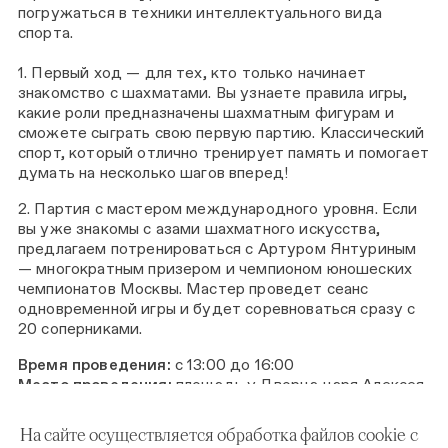
погружаться в техники интеллектуального вида
спорта.
1. Первый ход — для тех, кто только начинает
знакомство с шахматами. Вы узнаете правила игры,
какие роли предназначены шахматным фигурам и
сможете сыграть свою первую партию. Классический
спорт, который отлично тренирует память и помогает
думать на несколько шагов вперед!
2. Партия с мастером международного уровня. Если
вы уже знакомы с азами шахматного искусства,
предлагаем потренироваться с Артуром Янтуриным
— многократным призером и чемпионом юношеских
чемпионатов Москвы. Мастер проведет сеанс
одновременной игры и будет соревноваться сразу с
20 соперниками.
Время проведения:
с 13:00 до 16:00
Место проведения:
площадь у Дворца царя Алексея
Михайловича (станция метро «Каширская», проспект
Андропова, д.39, стр.69)
На сайте осуществляется обработка файлов cookie с