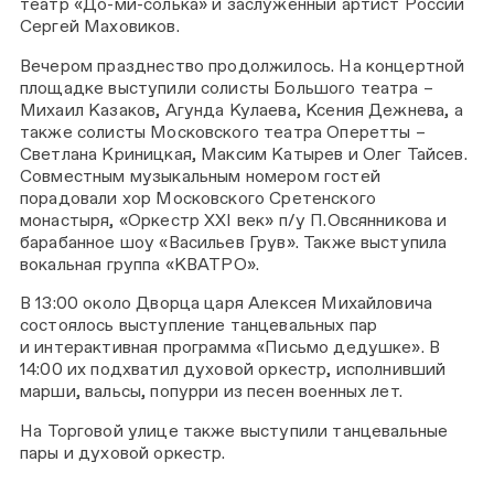
театр «До-ми-солька» и заслуженный артист России
Сергей Маховиков.
Вечером празднество продолжилось. На концертной
площадке выступили солисты Большого театра –
Михаил Казаков, Агунда Кулаева, Ксения Дежнева, а
также солисты Московского театра Оперетты –
Светлана Криницкая, Максим Катырев и Олег Тайсев.
Совместным музыкальным номером гостей
порадовали хор Московского Сретенского
монастыря, «Оркестр XXI век» п/у П.Овсянникова и
барабанное шоу «Васильев Грув». Также выступила
вокальная группа «КВАТРО».
В 13:00 около Дворца царя Алексея Михайловича
состоялось выступление танцевальных пар
и интерактивная программа «Письмо дедушке». В
14:00 их подхватил духовой оркестр, исполнивший
марши, вальсы, попурри из песен военных лет.
На
Торговой улице также выступили танцевальные
пары и духовой оркестр.