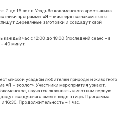
от 7 до 16 лет в Усадьбе коломенского крестьянина
частники программы
«Я – мастер»
познакомятся с
спишут деревянные заготовки и создадут свой
каждый час с 12:00 до 18:00 (последний сеанс – в
– 40 минут.
рестьянской усадьбы любителей природы и животного
мма
«Я – зоолог»
. Участники мероприятия узнают,
Коломенское, научатся оказывать животным первую
дадут воздушного змея в виде птицы. Программа
0 и 16:30. Продолжительность – 1 час.