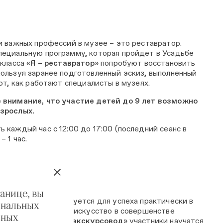
и важных профессий в музее – это реставратор.
ециальную программу, которая пройдет в Усадьбе
класса «
Я – реставратор
» попробуют восстановить
ользуя заранее подготовленный эскиз, выполненный
ют, как работают специалисты в музеях.
 внимание, что участие детей до 9 лет возможно
зрослых.
 каждый час с 12:00 до 17:00 (последний сеанс в
 1 час.
анице, вы
ывать истории требуется для успеха практически в
ональных
другому, знать это искусство в совершенстве
ьных
На программе «
Я – экскурсовод
» участники научатся