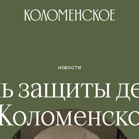
НОВОСТИ
ь защиты д
 Коломенск