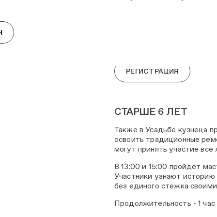
техникам сторителлинга и 
узнают закулисные подробн
Н
Начало программы в 12:00 и
коломенского крестьянина.
РЕГИСТРАЦИЯ
СТАРШЕ 6 ЛЕТ
Также в Усадьбе кузнеца п
освоить традиционные реме
могут принять участие все
В 13:00 и 15:00 пройдёт мас
Участники узнают историю 
без единого стежка своими
Продолжительность - 1 час 