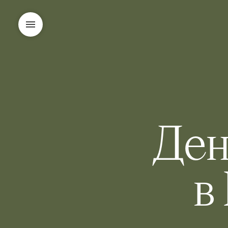
Ден
в