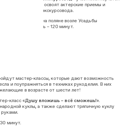
речевым разминкам, освоят актерские приемы и
ости о профессии экскурсовода.
 15:00. Сбор группы на поляне возле Усадьбы
 Продолжительность – 120 минут.
ройдут мастер-классы, которые дают возможность
сла и поупражняться в техниках рукоделия. В них
 желающие в возрасте от шести лет!
тер-класс «
Душу вложишь – всё сможешь!
».
народной куклы, а также сделают тряпичную куклу
 руками.
30 минут.