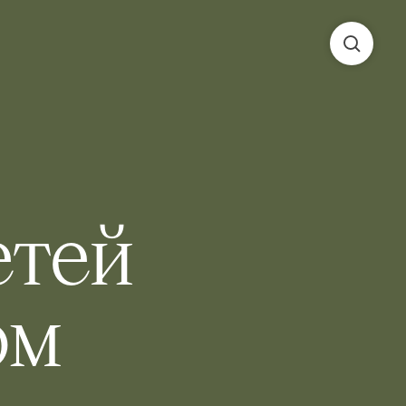
етей
ом