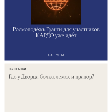
Росмолодёжь.Гранты для участников
КАРДО уже идёт
4 АВГУСТА
ВЫСТАВКИ
Где у Дворца бочка, лемех и прапор?