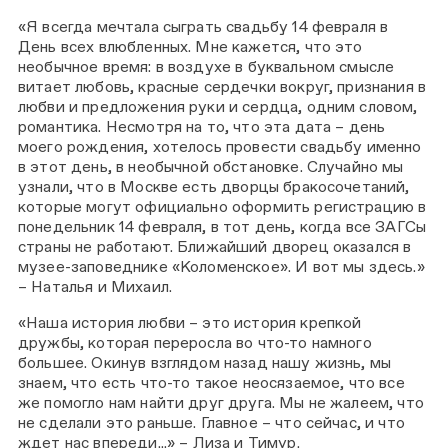
«Я всегда мечтала сыграть свадьбу 14 февраля в
День всех влюбленных. Мне кажется, что это
необычное время: в воздухе в буквальном смысле
витает любовь, красные сердечки вокруг, признания в
любви и предложения руки и сердца, одним словом,
романтика. Несмотря на то, что эта дата – день
моего рождения, хотелось провести свадьбу именно
в этот день, в необычной обстановке. Случайно мы
узнали, что в Москве есть дворцы бракосочетаний,
которые могут официально оформить регистрацию в
понедельник 14 февраля, в тот день, когда все ЗАГСы
страны не работают. Ближайший дворец оказался в
музее-заповеднике «Коломенское». И вот мы здесь.»
– Наталья и Михаил.
«Наша история любви – это история крепкой
дружбы, которая переросла во что-то намного
большее. Окинув взглядом назад нашу жизнь, мы
знаем, что есть что-то такое неосязаемое, что все
же помогло нам найти друг друга. Мы не жалеем, что
не сделали это раньше. Главное – что сейчас, и что
ждет нас впереди...» – Лиза и Тимур.