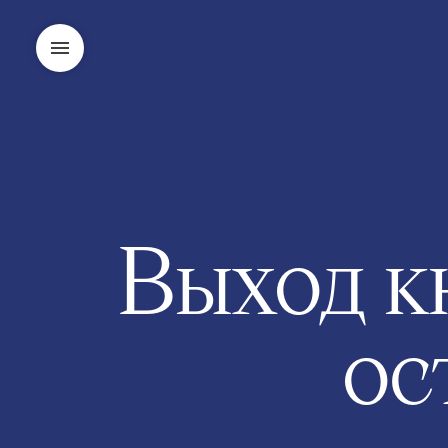
Выход к
ос