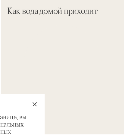
Как вода домой приходит
анице, вы
ональных
ьных