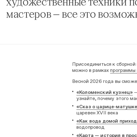
художественные техники п
мастеров — все это возмож
Присоединиться к сборной 
можно в рамках
программы 
Весной 2026 года вы смож
«Коломенский кузнец»
—
узнайте, почему этого м
«Сказ о царице-матушк
царевен XVII века
«Как вода домой прихо
водопровод
«Карта — история в про