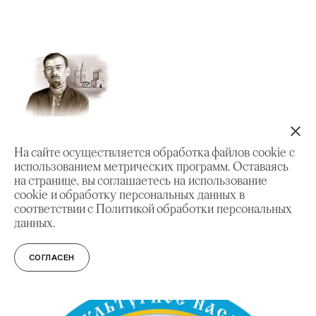
На сайте осуществляется обработка файлов cookie с
использованием метрических программ. Оставаясь
на странице, вы соглашаетесь на использование
cookie и обработку персональных данных в
На марке номиналом 63 рубля, 2014 года выпуска,
соответствии с Политикой обработки персональных
осуществлена надпечатка — логотип
столетия музея-
данных.
заповедника «Коломенское»
. На марке изображен
летний вид церкви Вознесения с высоты птичьего
полета.
СОГЛАСЕН