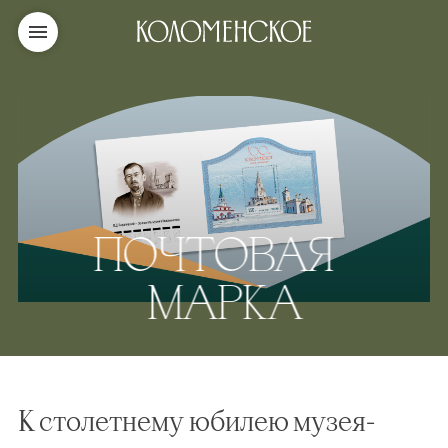
ПОЧТОВАЯ
МАРКА
К столетнему юбилею музея-