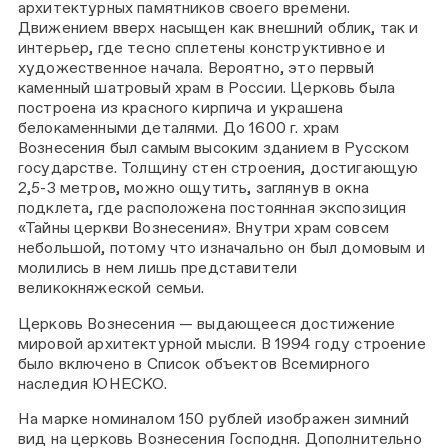
архитектурных памятников своего времени.
Движением вверх насыщен как внешний облик, так и
интерьер, где тесно сплетены конструктивное и
художественное начала. Вероятно, это первый
каменный шатровый храм в России. Церковь была
построена из красного кирпича и украшена
белокаменными деталями. До 1600 г. храм
Вознесения был самым высоким зданием в Русском
государстве. Толщину стен строения, достигающую
2,5-3 метров, можно ощутить, заглянув в окна
подклета, где расположена постоянная экспозиция
«Тайны церкви Вознесения». Внутри храм совсем
небольшой, потому что изначально он был домовым и
молились в нем лишь представители
великокняжеской семьи.
Церковь Вознесения — выдающееся достижение
мировой архитектурной мысли. В 1994 году строение
было включено в Список объектов Всемирного
наследия ЮНЕСКО.
На марке номиналом 150 рублей изображен зимний
вид на церковь Вознесения Господня. Дополнительно