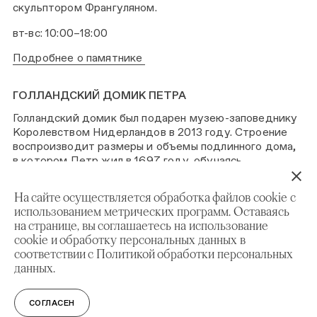
скульптором Франгуляном.
вт-вс: 10:00–18:00
Подробнее о памятнике
ГОЛЛАНДСКИЙ ДОМИК ПЕТРА
Голландский домик был подарен музею-заповеднику
Королевством Нидерландов в 2013 году. Строение
воспроизводит размеры и объемы подлинного дома,
в котором Петр жил в 1697 году, обучаясь
кораблестроению. Внутри сохранены историческая
планировка и оформление интерьеров. Сейчас в
На сайте осуществляется обработка файлов cookie с
Голландском Домике размещена экспозиция, которая
использованием метрических программ. Оставаясь
рассказывает об истории Великого посольства –
на странице, вы соглашаетесь на использование
дипломатической миссии России в Западную Европу,
cookie и обработку персональных данных в
предпринятой Петром I в 1697-98 гг.
соответствии с Политикой обработки персональных
данных.
вт-вс: 10:00–18:00
Подробнее об экспозиции
СОГЛАСЕН